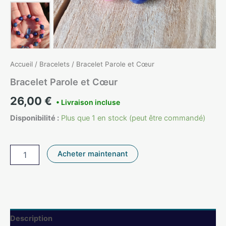
Accueil
/
Bracelets
/ Bracelet Parole et Cœur
Bracelet Parole et Cœur
26,00
€
Disponibilité :
Plus que 1 en stock (peut être commandé)
quantité
Acheter maintenant
de
Bracelet
Parole
et
Cœur
Description