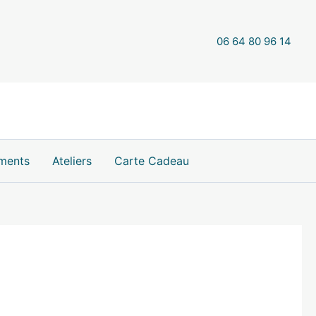
Pendentif
en
Cristal
06 64 80 96 14
de
Roche
Ronde
1
ments
Ateliers
Carte Cadeau