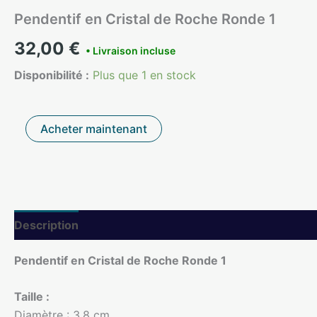
Pendentif en Cristal de Roche Ronde 1
32,00
€
Disponibilité :
Plus que 1 en stock
quantité
Acheter maintenant
de
Pendentif
en
Cristal
de
Roche
Ronde
Description
Informations complémentaires
1
Pendentif en Cristal de Roche Ronde 1
Taille :
Diamètre : 3,8 cm