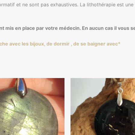
formatif et ne sont pas exhaustives. La lithothérapie est un
ent mis en place par votre médecin. En aucun cas il vous 
uche avec les bijoux, de dormir , de se baigner avec*