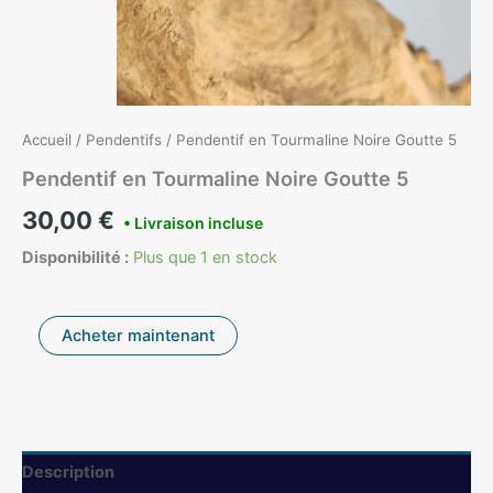
Accueil
/
Pendentifs
/ Pendentif en Tourmaline Noire Goutte 5
Pendentif en Tourmaline Noire Goutte 5
30,00
€
Disponibilité :
Plus que 1 en stock
quantité
Acheter maintenant
de
Pendentif
en
Tourmaline
Noire
Goutte
Description
5