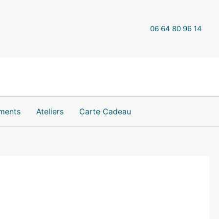
Suspension
énergétique
en
06 64 80 96 14
Chrysoprase
ments
Ateliers
Carte Cadeau