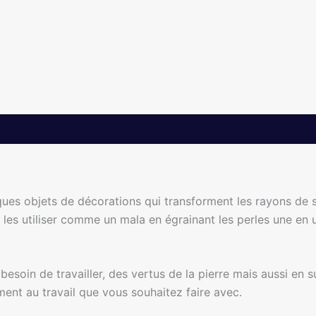
ues objets de décorations qui transforment les rayons de so
 les utiliser comme un mala en égrainant les perles une en
soin de travailler, des vertus de la pierre mais aussi en su
ent au travail que vous souhaitez faire avec.