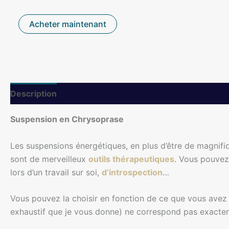
quantité
Acheter maintenant
de
Suspension
énergétique
en
Chrysoprase
Description
Informations complémentaires
Suspension en Chrysoprase
Les suspensions énergétiques, en plus d’être de magnifiq
sont de merveilleux
outils thérapeutiques
. Vous pouvez
lors d’un travail sur soi,
d’introspection
…
Vous pouvez la choisir en fonction de ce que vous avez be
exhaustif que je vous donne) ne correspond pas exactem